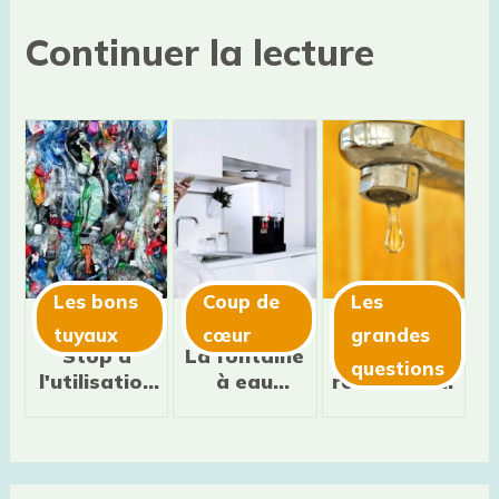
Continuer la lecture
Les bons
Coup de
Les
tuyaux
cœur
grandes
Stop à
La fontaine
L'eau du
questions
l'utilisation
à eau
robinet est-
de
filtrante
elle bonne
bouteilles
Fiord
pour la
en plastique
santé ?
!