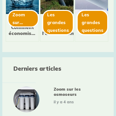
Zoom
Les
Les
sur…
grandes
grandes
Comment
Zoom sur
Traiter son
questions
questions
économiser
l'assainissement
eau de
l'eau dans
maison
ma maison
?
Derniers articles
Zoom sur les
osmoseurs
il y a 4 ans