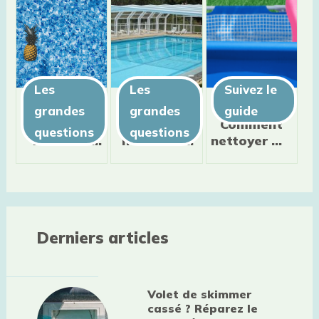
Les
Les
Suivez le
grandes
grandes
guide
Comprendre
Quelles
Comment
questions
questions
la notion
normes de
nettoyer ma
d'équilibre
sécurité
piscine
de l'eau
pour ma
hors-sol ?
d'une
piscine
piscine
enterrée ?
Derniers articles
Volet de skimmer
cassé ? Réparez le